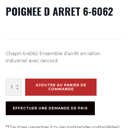
POIGNEE D ARRET 6-6062
Chapin 6-6062 Ensemble d’arrêt en laiton
industriel avec raccord
quantité
AJOUTER AU PANIER DE
de
COMMANDE
POIGNEE
D
ARRET
EFFECTUER UNE DEMANDE DE PRIX
6-
6062
*D'autres variantes (couleurs/grandeurs/modèles)