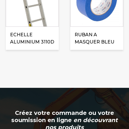
variations.
Les
options
peuvent
ECHELLE
être
RUBAN A
ALUMINIUM 3110D
choisies
MASQUER BLEU
sur
la
page
du
produit
Créez votre commande ou votre
soumission en ligne
en découvrant
nos produits