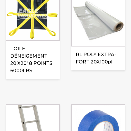
TOILE
RL POLY EXTRA-
DÉNEIGEMENT
FORT 20X100pi
20’X20′ 8 POINTS
6000LBS
Ce
produit
a
plusieurs