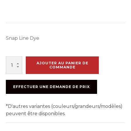
Snap Line Dye
quantité
AJOUTER AU PANIER DE
de
COMMANDE
POUDRE
A
CRAIE
EFFECTUER UNE DEMANDE DE PRIX
NOIR
HYDROFUGE
907GR
*D'autres variantes (couleurs/grandeurs/modèles)
-
TAJIMA
peuvent être disponibles.