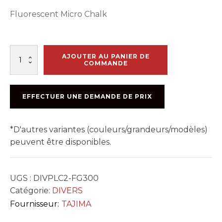
Fluorescent Micro Chalk
quantité
AJOUTER AU PANIER DE
de
COMMANDE
POUDRE
A
CRAIE
EFFECTUER UNE DEMANDE DE PRIX
VERT
FLUO
MICRO
*D'autres variantes (couleurs/grandeurs/modèles)
300G
-
peuvent être disponibles.
TAJIMA
UGS :
DIVPLC2-FG300
Catégorie:
DIVERS
Fournisseur:
TAJIMA