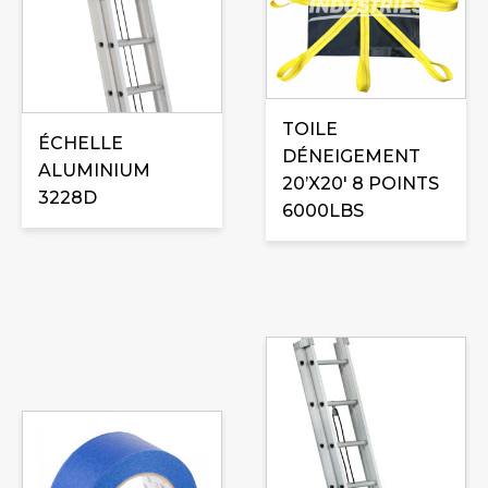
TOILE
ÉCHELLE
DÉNEIGEMENT
ALUMINIUM
20’X20′ 8 POINTS
3228D
6000LBS
Ce
produit
a