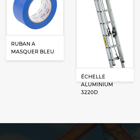
plusieurs
variations.
Les
options
peuvent
être
RUBAN A
choisies
MASQUER BLEU
sur
la
page
ÉCHELLE
du
ALUMINIUM
produit
3220D