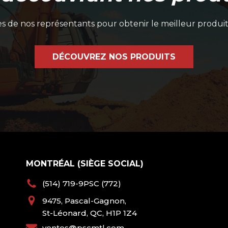
 de nos représentants pour obtenir le meilleur produit
DÉCOUVREZ NOS PRODUITS
MONTRÉAL (SIÈGE SOCIAL)
(514) 719-9PSC (772)
9475, Pascal-Gagnon,
St-Léonard, QC, H1P 1Z4
ventes@pscmtl.com