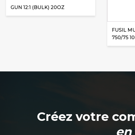
GUN 12:1 (BULK) 20OZ
FUSIL M
750/75 10
Créez votre co
en