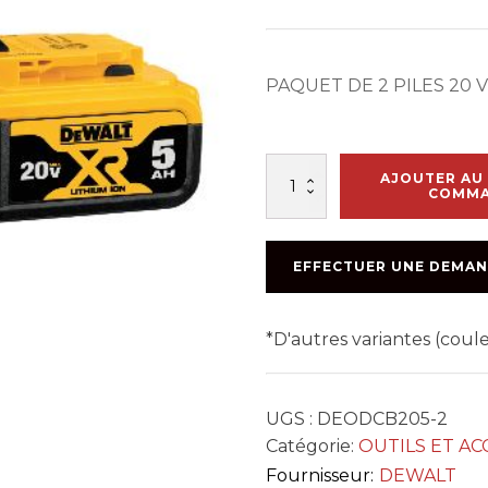
PAQUET DE 2 PILES 20 V
quantité
AJOUTER AU 
de
COMM
PQ
2
BATTERIES
EFFECTUER UNE DEMAN
5.0Ah
*D'autres variantes (cou
UGS :
DEODCB205-2
Catégorie:
OUTILS ET AC
Fournisseur:
DEWALT