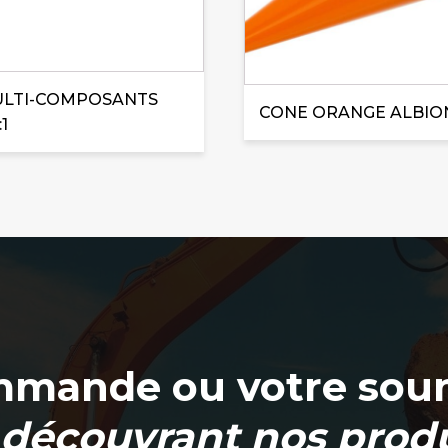
ULTI-COMPOSANTS
CONE ORANGE ALBION
:1
mmande ou votre soum
 découvrant nos produ