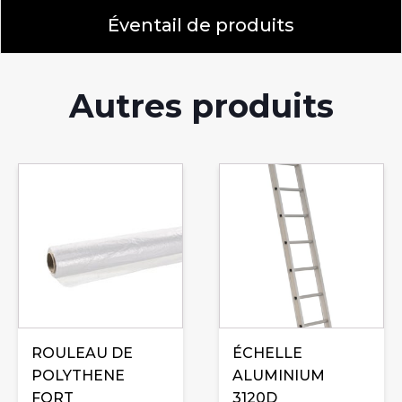
Éventail de produits
Autres produits
Ce
produit
a
plusieurs
variations.
Les
options
peuvent
être
ROULEAU DE
ÉCHELLE
choisies
POLYTHENE
ALUMINIUM
sur
FORT
3120D