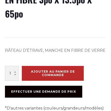
65po
RÂTEAU D’ÉTRAVE, MANCHE EN FIBRE DE VERRE
quantité
AJOUTER AU PANIER DE
de
COMMANDE
RATEAU
GARANT
MANCHE
EFFECTUER UNE DEMANDE DE PRIX
EN
FIBRE
3po
*D'autres variantes (couleurs/grandeurs/modèles)
X