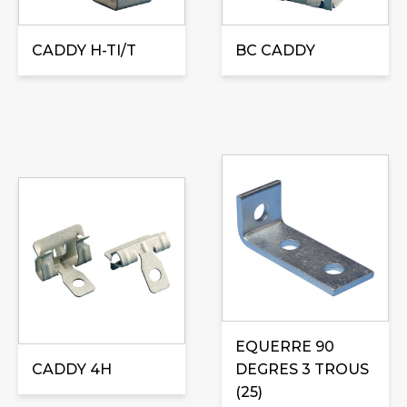
options
peuvent
être
CADDY H-TI/T
BC CADDY
choisies
sur
la
page
du
produit
Ce
produit
a
plusieurs
variations.
Les
options
peuvent
EQUERRE 90
être
CADDY 4H
DEGRES 3 TROUS
choisies
(25)