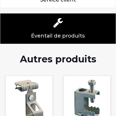
Éventail de produits
Autres produits
Ce
produit
a
plusieurs
variations.
Les