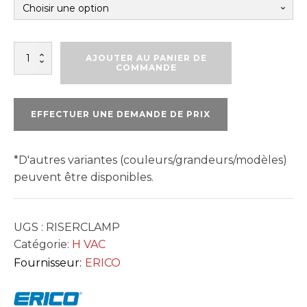
quantité
AJOUTER AU PANIER DE
de
COMMANDE
RISER
CLAMP
EFFECTUER UNE DEMANDE DE PRIX
*D'autres variantes (couleurs/grandeurs/modèles)
peuvent être disponibles.
UGS :
RISERCLAMP
Catégorie:
H VAC
Fournisseur:
ERICO