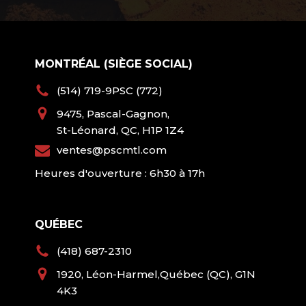
MONTRÉAL (SIÈGE SOCIAL)
(514) 719-9PSC (772)
9475, Pascal-Gagnon,
St-Léonard, QC, H1P 1Z4
ventes@pscmtl.com
Heures d'ouverture : 6h30 à 17h
QUÉBEC
(418) 687-2310
1920, Léon-Harmel,Québec (QC), G1N
4K3