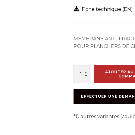
Fiche technique (EN)
MEMBRANE ANTI-FRACT
POUR PLANCHERS DE 
quantité
AJOUTER AU 
de
COMM
RL
SOPRAWAY
NG2
EFFECTUER UNE DEMAN
36po
X
25pi
*D'autres variantes (cou