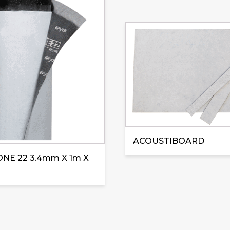
Ce
produit
a
plusieurs
variations.
Les
options
peuvent
être
ACOUSTIBOARD
choisies
sur
NE 22 3.4mm X 1m X
la
page
du
produit