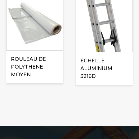
Ce
produit
a
plusieurs
variations.
Les
options
peuvent
ROULEAU DE
ÉCHELLE
être
POLYTHENE
ALUMINIUM
choisies
MOYEN
3216D
sur
la
page
du
produit