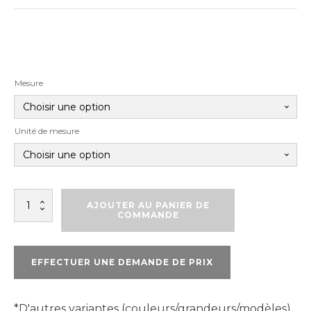
Mesure
Unité de mesure
quantité
AJOUTER AU PANIER DE
de
COMMANDE
ROULEAU
DE
REMPLACEMENT
EFFECTUER UNE DEMANDE DE PRIX
SPIKE
SUPER
SHARP
*D'autres variantes (couleurs/grandeurs/modèles)