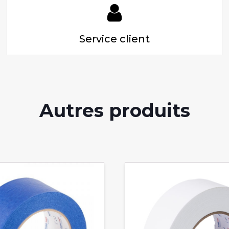
Service client
Autres produits
Ce
produit
a
plusieurs
variations.