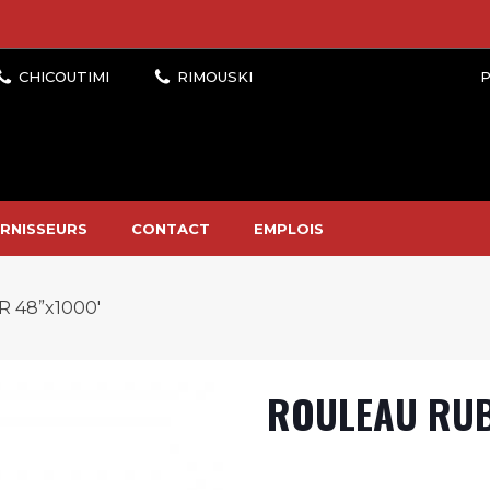
P
RNISSEURS
CONTACT
EMPLOIS
48”x1000′
ROULEAU RUB