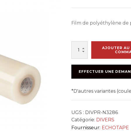
Film de polyéthylène de 
quantité
AJOUTER AU 
de
COMM
ROULEAU
RUBAN
PROTECTEUR
EFFECTUER UNE DEMAN
48''x1000'
*D'autres variantes (cou
UGS :
DIVPR-N3286
Catégorie:
DIVERS
Fournisseur:
ECHOTAPE