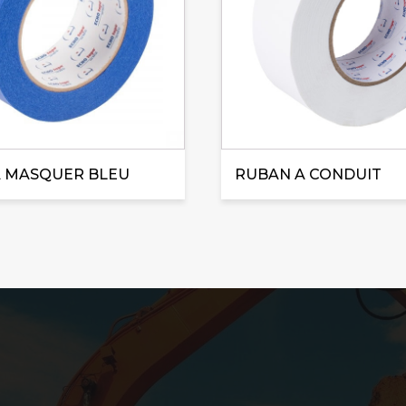
Les
options
peuvent
être
choisies
sur
la
page
 MASQUER BLEU
RUBAN A CONDUIT
du
produit