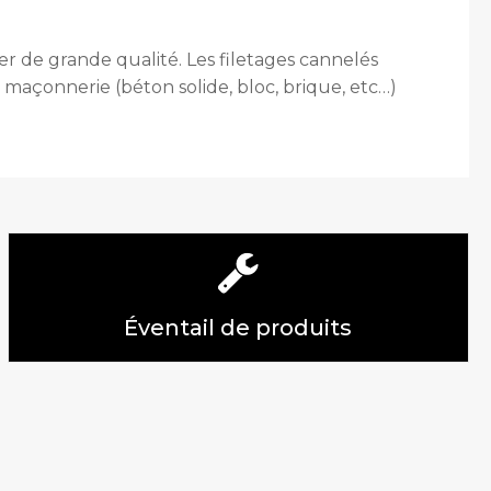
er de grande qualité. Les filetages cannelés
maçonnerie (béton solide, bloc, brique, etc…)
Éventail de produits