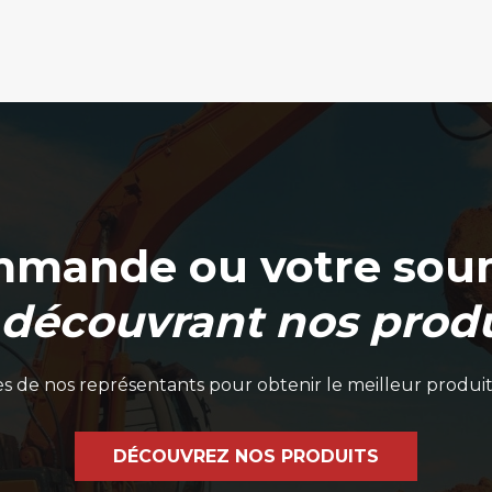
la
page
du
produit
mmande ou votre soum
 découvrant nos produ
 de nos représentants pour obtenir le meilleur produit
DÉCOUVREZ NOS PRODUITS