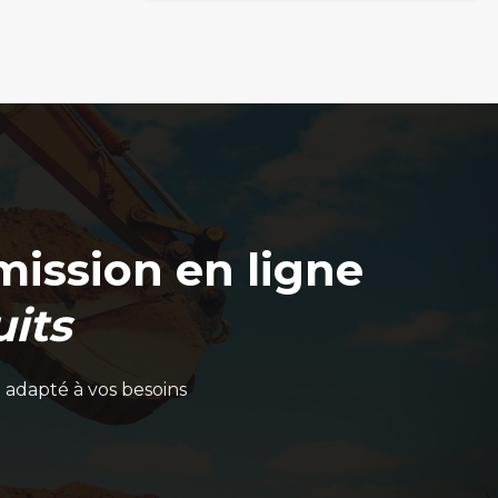
produit
ission en ligne
its
 adapté à vos besoins