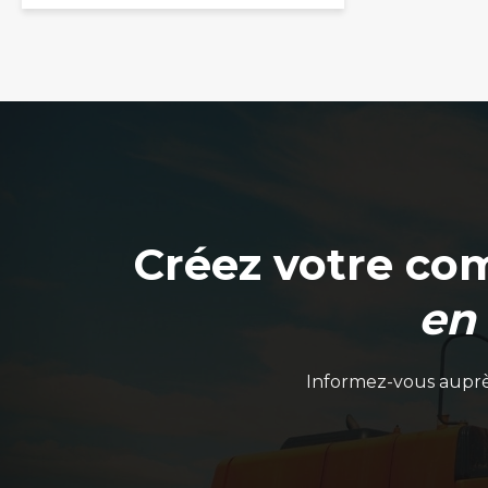
la
page
du
produit
Créez votre co
en
Informez-vous auprès