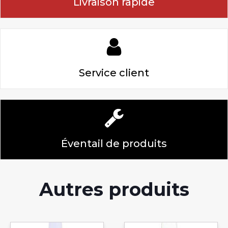
Livraison rapide
Service client
Éventail de produits
Autres produits
Ce
Ce