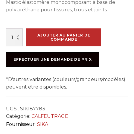
Mastic élastomère monocomposant à base de
polyuréthane pour fissures, trous et joints
quantité
AJOUTER AU PANIER DE
de
COMMANDE
SIKAFLEX
CONCRETE
FIX
EFFECTUER UNE DEMANDE DE PRIX
CALCAIRE
300ML
*D'autres variantes (couleurs/grandeurs/modèles)
peuvent être disponibles.
UGS :
SIK187783
Catégorie:
CALFEUTRAGE
Fournisseur:
SIKA