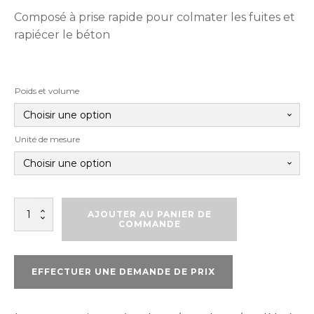
Composé à prise rapide pour colmater les fuites et
rapiécer le béton
Poids et volume
Unité de mesure
quantité
AJOUTER AU PANIER DE
de
COMMANDE
SIKASET
PLUG
EFFECTUER UNE DEMANDE DE PRIX