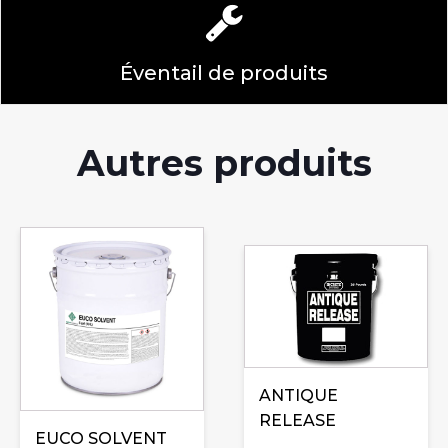
Éventail de produits
Autres produits
Ce
Ce
produit
produit
a
a
plusieurs
plusieurs
variations.
variations.
Les
Les
options
ANTIQUE
options
peuvent
RELEASE
peuvent
être
EUCO SOLVENT