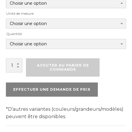
Unité de mesure
Quantité
quantité
AJOUTER AU PANIER DE
de
COMMANDE
SOPRA
XPS
40
EFFECTUER UNE DEMANDE DE PRIX
ABOUTÉ
*D'autres variantes (couleurs/grandeurs/modèles)
peuvent être disponibles.