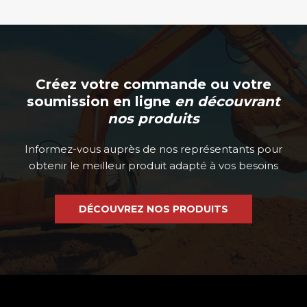
du
du
produit
produit
Créez votre commande ou votre
soumission en ligne
en découvrant
nos produits
Informez-vous auprès de nos représentants pour
obtenir le meilleur produit adapté à vos besoins
DÉCOUVREZ NOS PRODUITS