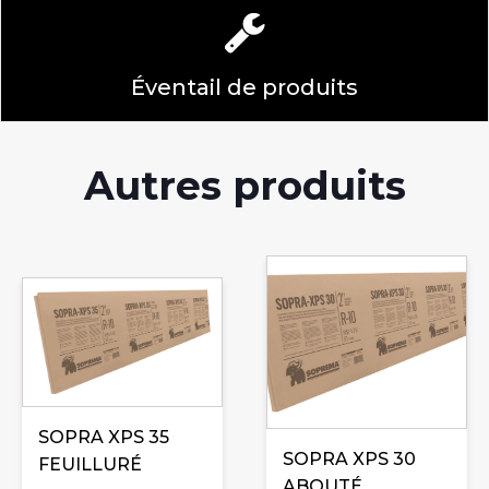
Éventail de produits
Autres produits
Ce
Ce
produit
produit
a
a
plusieurs
plusieurs
variations.
variations.
Les
Les
options
SOPRA XPS 35
options
SOPRA XPS 30
peuvent
FEUILLURÉ
peuvent
ABOUTÉ
être