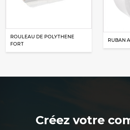
peuvent
être
être
choisies
choisies
sur
sur
la
la
page
ROULEAU DE POLYTHENE
page
RUBAN 
du
FORT
du
produit
produit
Créez votre co