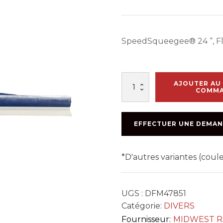
SpeedSqueegee® 24 “, Fl
quantité
AJOUTER AU 
de
COMM
SQUEEGEE
MIDWEST
RAKE
EFFECTUER UNE DEMAN
24po
FLAT
FLEX
*D'autres variantes (cou
UGS :
DFM47851
Catégorie:
DIVERS
Fournisseur:
MIDWEST R