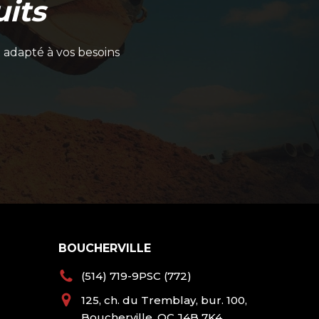
its
 adapté à vos besoins
BOUCHERVILLE
(514) 719-9PSC (772)
125, ch. du Tremblay, bur. 100,
Boucherville, QC J4B 7K4