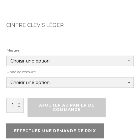
CINTRE CLEVIS LÉGER
Mesure
Unité de mesure
quantité
AJOUTER AU PANIER DE
de
COMMANDE
SUPPORT
CLEVIS
EFFECTUER UNE DEMANDE DE PRIX