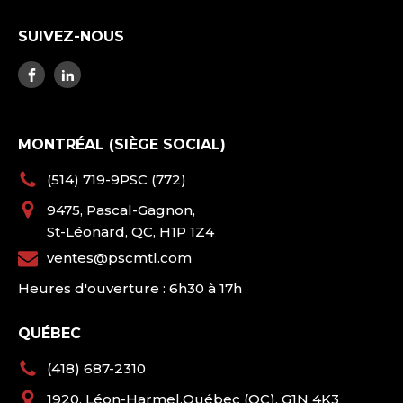
SUIVEZ-NOUS
MONTRÉAL (SIÈGE SOCIAL)
(514) 719-9PSC (772)
9475, Pascal-Gagnon,
St-Léonard, QC, H1P 1Z4
ventes@pscmtl.com
Heures d'ouverture : 6h30 à 17h
QUÉBEC
(418) 687-2310
1920, Léon-Harmel,Québec (QC), G1N 4K3