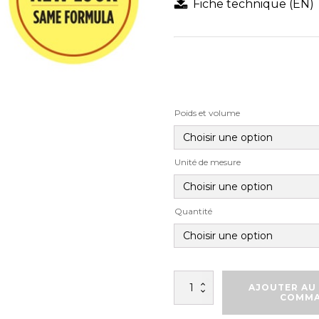
Fiche technique (EN)
Poids et volume
Unité de mesure
Quantité
quantité
AJOUTER AU 
de
COMM
SURE