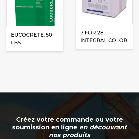
variations.
Les
options
peuvent
être
7 FOR 28
EUCOCRETE, 50
choisies
INTEGRAL COLOR
LBS
sur
la
page
du
produit
Créez votre commande ou votre
soumission en ligne
en découvrant
nos produits