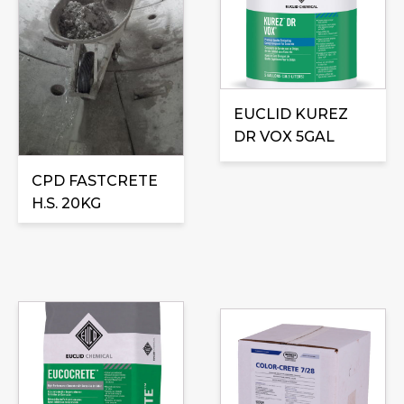
EUCLID KUREZ
DR VOX 5GAL
CPD FASTCRETE
H.S. 20KG
Ce
produit
a
plusieurs