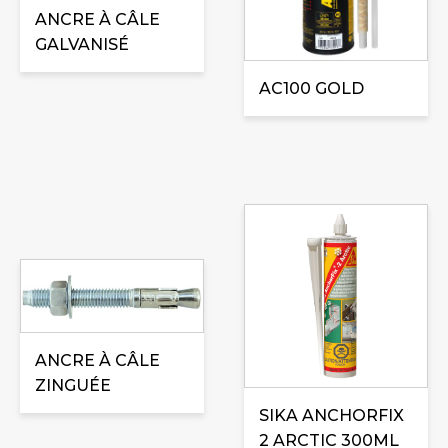
plusieurs
Les
ANCRE À CÂLE
variations.
options
GALVANISÉ
Les
peuvent
options
être
AC100 GOLD
peuvent
choisies
être
sur
choisies
la
sur
page
la
du
page
produit
du
Ce
produit
produit
a
plusieurs
ANCRE À CÂLE
variations.
ZINGUÉE
Les
SIKA ANCHORFIX
options
2 ARCTIC 300ML
peuvent