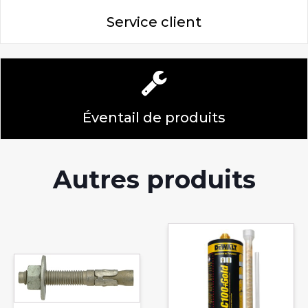
Service client
Éventail de produits
Autres produits
Ce
produit
Ce
a
produit
plusieurs
a
variations.