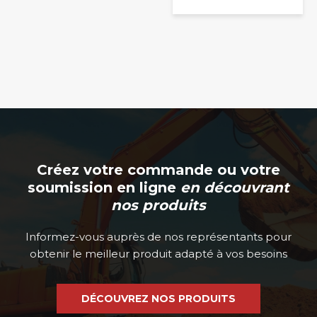
être
choisies
sur
la
page
du
produit
Créez votre commande ou votre
soumission en ligne
en découvrant
nos produits
Informez-vous auprès de nos représentants pour
obtenir le meilleur produit adapté à vos besoins
DÉCOUVREZ NOS PRODUITS