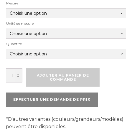
Mesure
Unité de mesure
Quantité
quantité
AJOUTER AU PANIER DE
de
COMMANDE
TAPCON
TÊTE
HEXAGONALE
EFFECTUER UNE DEMANDE DE PRIX
*D'autres variantes (couleurs/grandeurs/modèles)
peuvent être disponibles.