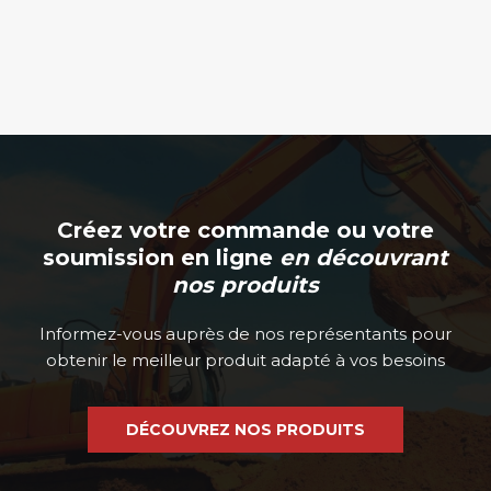
la
choisies
page
sur
du
la
produit
page
du
produit
Créez votre commande ou votre
soumission en ligne
en découvrant
nos produits
Informez-vous auprès de nos représentants pour
obtenir le meilleur produit adapté à vos besoins
DÉCOUVREZ NOS PRODUITS