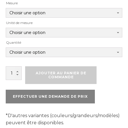
Mesure
Unité de mesure
Quantité
quantité
AJOUTER AU PANIER DE
de
COMMANDE
TAPCON
TÊTE
PHILIPS
EFFECTUER UNE DEMANDE DE PRIX
*D'autres variantes (couleurs/grandeurs/modèles)
peuvent être disponibles.