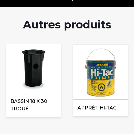
Autres produits
Ce
produit
a
plusieurs
variations.
Les
options
peuvent
BASSIN 18 X 30
être
APPRÊT HI-TAC
TROUÉ
choisies
sur
la