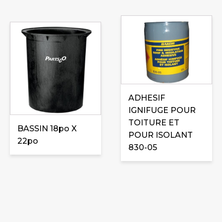
page
du
produit
ADHESIF
IGNIFUGE POUR
TOITURE ET
BASSIN 18po X
POUR ISOLANT
22po
830-05