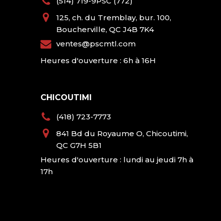
(514) 719-9PSC (772)
125, ch. du Tremblay, bur. 100,
Boucherville, QC J4B 7K4
ventes@pscmtl.com
Heures d'ouverture : 6h à 16H
CHICOUTIMI
(418) 723-7773
841 Bd du Royaume O, Chicoutimi,
QC G7H 5B1
Heures d'ouverture : lundi au jeudi 7h à
17h