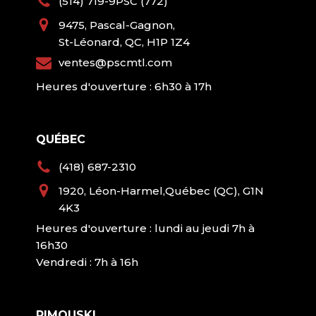
(514) 719-9PSC (772)
9475, Pascal-Gagnon,
St-Léonard, QC, H1P 1Z4
ventes@pscmtl.com
Heures d'ouverture : 6h30 à 17h
QUÉBEC
(418) 687-2310
1920, Léon-Harmel,Québec (QC), G1N
4K3
Heures d'ouverture : lundi au jeudi 7h à
16h30
Vendredi : 7h à 16h
RIMOUSKI