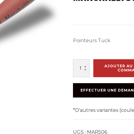
Pointeurs Tuck
quantité
AJOUTER AU 
de
COMM
TRUELLE
À
JOINT
EFFECTUER UNE DEMAN
6
3/4
X
*D'autres variantes (cou
1/2
MARSHALLTOWN
1306
UGS :
MAR506