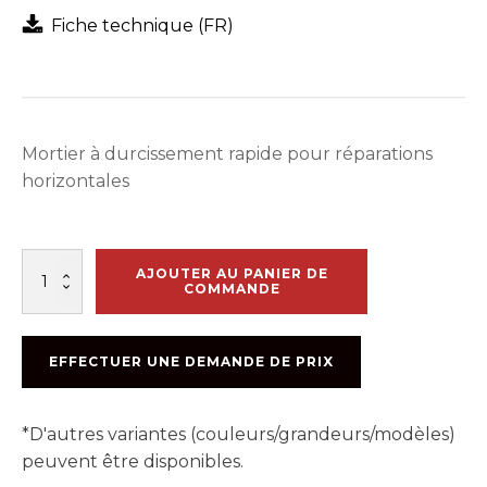
Fiche technique (FR)
Mortier à durcissement rapide pour réparations
horizontales
quantité
AJOUTER AU PANIER DE
de
COMMANDE
VERSA
SPEED
100
EFFECTUER UNE DEMANDE DE PRIX
22.7KG
*D'autres variantes (couleurs/grandeurs/modèles)
peuvent être disponibles.