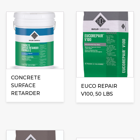
Ce
produit
a
plusieurs
variations.
Les
options
peuvent
être
CONCRETE
choisies
SURFACE
EUCO REPAIR
sur
RETARDER
V100, 50 LBS
la
page
du
produit