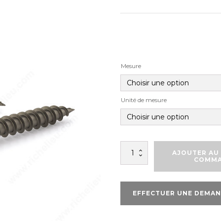
Mesure
Unité de mesure
quantité
AJOUTER AU 
de
COMM
VIS
À
PLANCHER
EFFECTUER UNE DEMAN