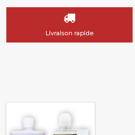
Livraison rapide
Ce
produit
a
plusieurs