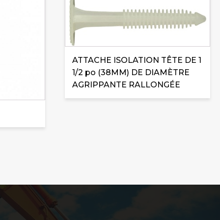
produit
a
plusieurs
variations.
Les
ATTACHE ISOLATION TÊTE DE 1
options
1/2 po (38MM) DE DIAMÈTRE
peuvent
AGRIPPANTE RALLONGÉE
être
choisies
sur
la
page
du
produit