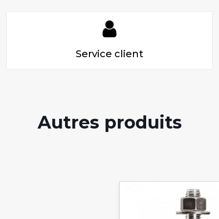
Service client
Autres produits
Ce
produit
a