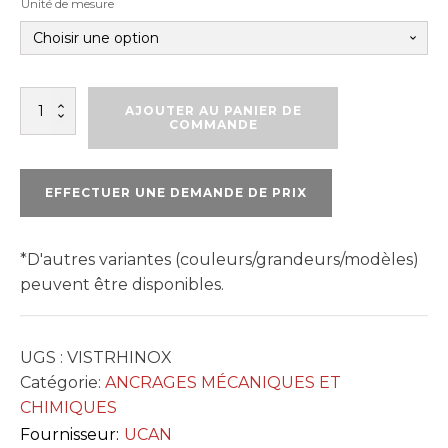
Unité de mesure
quantité
AJOUTER AU PANIER DE
de
COMMANDE
VIS
À
TÊTE
EFFECTUER UNE DEMANDE DE PRIX
HEXAGONALE
AVEC
EMBASE
-
*D'autres variantes (couleurs/grandeurs/modèles)
POINT
peuvent être disponibles.
DE
FRAISÉ
INOX
UGS :
VISTRHINOX
Catégorie:
ANCRAGES MÉCANIQUES ET
CHIMIQUES
Fournisseur:
UCAN