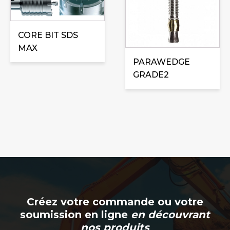
plusieurs
produit
variations.
a
Les
plusieurs
CORE BIT SDS
options
variations.
MAX
peuvent
Les
PARAWEDGE
être
options
GRADE2
choisies
peuvent
sur
être
la
choisies
page
sur
du
la
produit
page
du
produit
Créez votre commande ou votre
soumission en ligne
en découvrant
nos produits