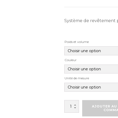
Système de revêtement 
Poids et volume
Couleur
Unité de mesure
quantité
AJOUTER AU 
de
COMM
VULKEM