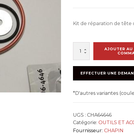
Kit de réparation de têt
quantité
AJOUTER AU 
de
COMM
XTREME
OPEN
HEAD
EFFECTUER UNE DEMAN
KIT
*D'autres variantes (cou
UGS :
CHA64646
Catégorie:
OUTILS ET AC
Fournisseur:
CHAPIN