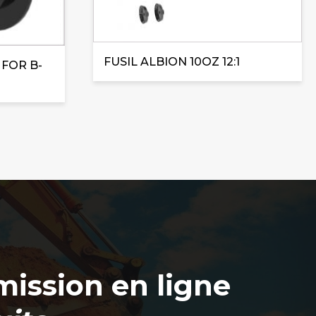
FUSIL ALBION 10OZ 12:1
 FOR B-
ission en ligne