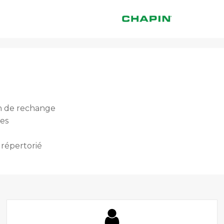
on de rechange
res
 répertorié