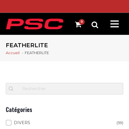
FEATHERLITE
Accueil
FEATHERLITE
Recherche
Search content
Catégories
Catégories
DIVERS
(59)