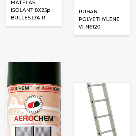
MATELAS
peuvent
ISOLANT 8X25pi
être
RUBAN
BULLES D’AIR
choisies
POLYETHYLENE
sur
VI-N6120
la
page
du
produit
Ce
produit
a
plusieurs
variations.
Les
options
peuvent
être
choisies