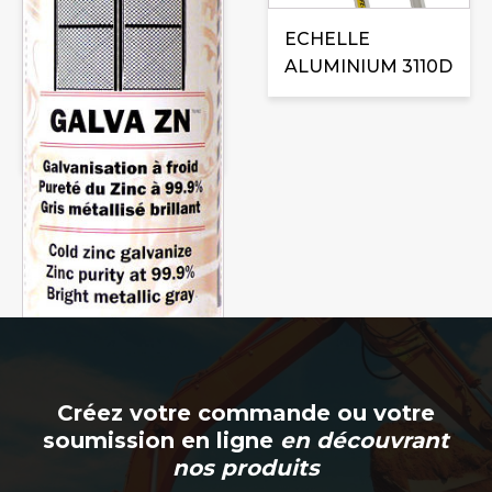
sur
ECHELLE
la
ALUMINIUM 3110D
page
du
produit
GALVA ZN
GALVANISATION À
Créez votre commande ou votre
FROID
soumission en ligne
en découvrant
nos produits