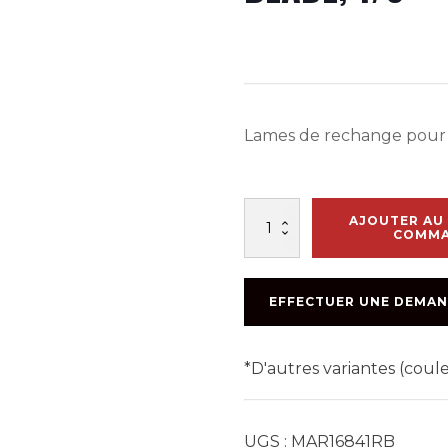
Lames de rechange pour 
quantité
AJOUTER AU 
de
COMM
24"
NOTCHED
SQUEEGEE
EFFECTUER UNE DEMAN
REPLACEMENT
BLADE;
1/8
*D'autres variantes (cou
UGS :
MAR16841RB