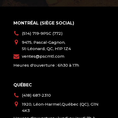
MONTRÉAL (SIÈGE SOCIAL)
(514) 719-9PSC (772)
9475, Pascal-Gagnon,
St-Léonard, QC, H1P 1Z4
ventes@pscmtl.com
Heures d'ouverture : 6h30 à 17h
QUÉBEC
(418) 687-2310
1920, Léon-Harmel,Québec (QC), G1N
4K3