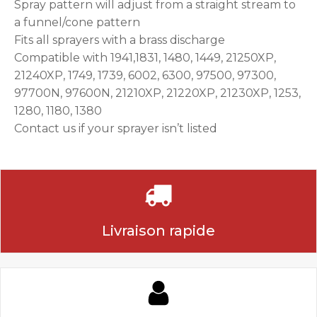
Spray pattern will adjust from a straight stream to
a funnel/cone pattern
Fits all sprayers with a brass discharge
Compatible with 1941,1831, 1480, 1449, 21250XP,
21240XP, 1749, 1739, 6002, 6300, 97500, 97300,
97700N, 97600N, 21210XP, 21220XP, 21230XP, 1253,
1280, 1180, 1380
Contact us if your sprayer isn’t listed
Livraison rapide