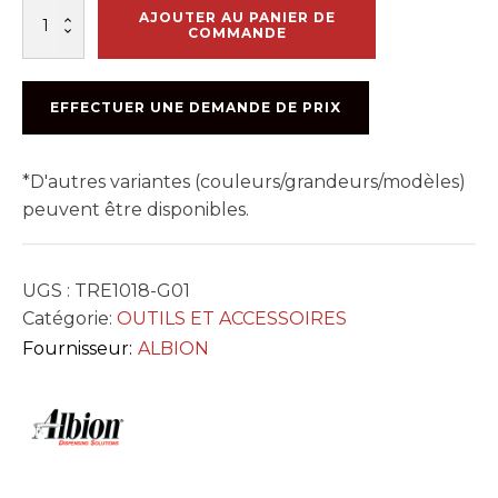
quantité
AJOUTER AU PANIER DE
de
COMMANDE
BUSE
POUR
JOINT
EFFECTUER UNE DEMANDE DE PRIX
PLAT
1/8po
X
*D'autres variantes (couleurs/grandeurs/modèles)
2-
4po
peuvent être disponibles.
UGS :
TRE1018-G01
Catégorie:
OUTILS ET ACCESSOIRES
Fournisseur:
ALBION