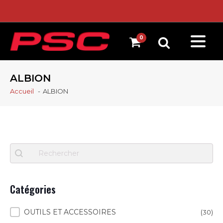
ALBION
Accueil
ALBION
Recherche
Search content
Catégories
Catégories
OUTILS ET ACCESSOIRES
(30)