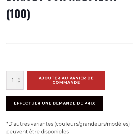
(100)
quantité
AJOUTER AU PANIER DE
de
COMMANDE
BAGUE
POUR
INJECTEUR
EFFECTUER UNE DEMANDE DE PRIX
(100)
*D'autres variantes (couleurs/grandeurs/modèles)
peuvent être disponibles.