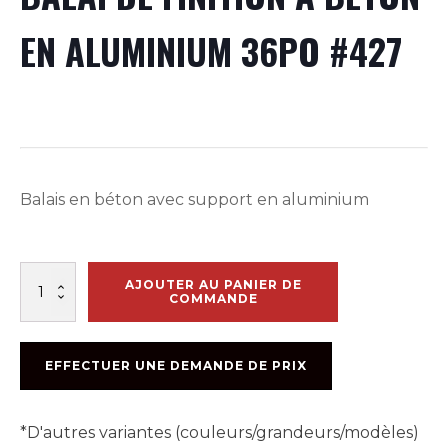
EN ALUMINIUM 36PO #427
Balais en béton avec support en aluminium
quantité
AJOUTER AU PANIER DE
de
COMMANDE
BALAI
DE
FINITION
EFFECTUER UNE DEMANDE DE PRIX
A
BETON
EN
*D'autres variantes (couleurs/grandeurs/modèles)
ALUMINIUM