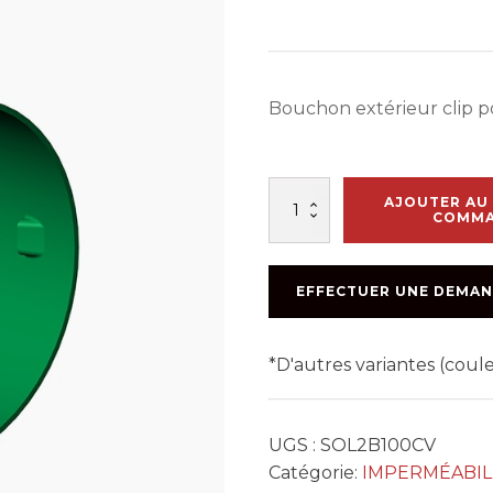
Bouchon extérieur clip po
quantité
AJOUTER AU 
de
COMM
BOUCHON
100MM
(4'')
EFFECTUER UNE DEMAN
CLIP
*D'autres variantes (cou
UGS :
SOL2B100CV
Catégorie:
IMPERMÉABIL