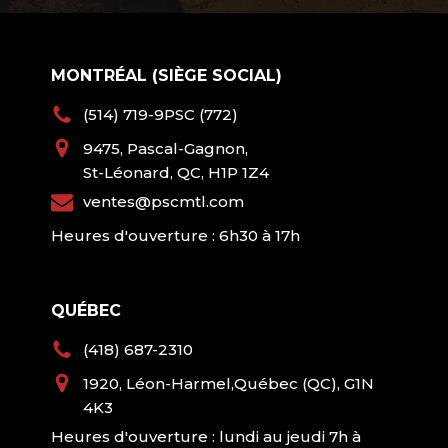
MONTRÉAL (SIÈGE SOCIAL)
(514) 719-9PSC (772)
9475, Pascal-Gagnon,
St-Léonard, QC, H1P 1Z4
ventes@pscmtl.com
Heures d'ouverture : 6h30 à 17h
QUÉBEC
(418) 687-2310
1920, Léon-Harmel,Québec (QC), G1N
4K3
Heures d'ouverture : lundi au jeudi 7h à