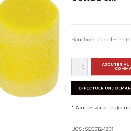
Bouchons d’oreilles en 
quantité
AJOUTER AU 
de
COMM
BOUCHONS
D'OREILLES
JAUNE
EFFECTUER UNE DEMAN
SANS
CORDE
3M
*D'autres variantes (cou
UGS :
SEC312-1201