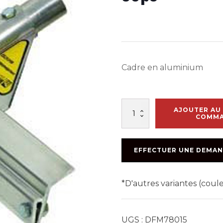
Cadre en aluminium
quantité
AJOUTER AU 
de
COMM
CADRE
EN
ALUMINIUM
EFFECTUER UNE DEMAN
POUR
SQUEEGEE
30po
*D'autres variantes (cou
UGS :
DFM78015