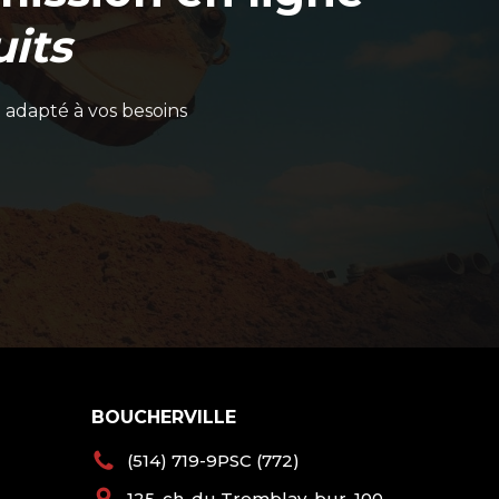
its
 adapté à vos besoins
BOUCHERVILLE
(514) 719-9PSC (772)
125, ch. du Tremblay, bur. 100,