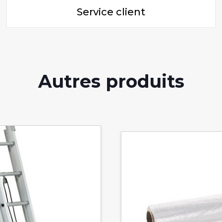
Service client
Autres produits
Ce
produit
a
plusieurs
variations.
Les
options