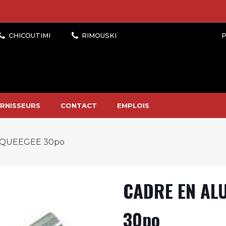
P
RNISSEURS
CONTACT
EMPLOIS
SQUEEGEE 30po
CADRE EN AL
30po