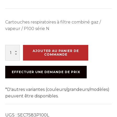
Cartouches respiratoires à filtre combiné gaz /
vapeur / P100 série N
quantité
AJOUTER AU PANIER DE
de
COMMANDE
CARTOUCHE
POUR
FILTRE
EFFECTUER UNE DEMANDE DE PRIX
DE
RESPIRATEUR
COMBINÉ
*D'autres variantes (couleurs/grandeurs/modèles)
GAZ/VAPEUR
P100
peuvent être disponibles.
SÉRIE
N
UGS :
SEC7583P100L