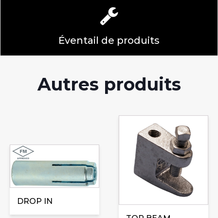
Éventail de produits
Autres produits
Ce
produit
a
Ce
plusieurs
produit
variations.
a
Les
plusieurs
options
variations.
DROP IN
peuvent
Les