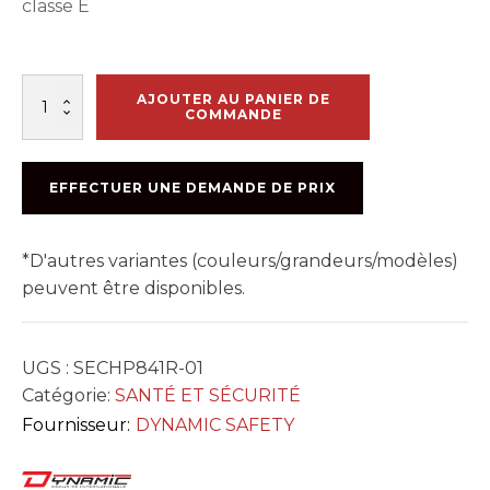
classe E
quantité
AJOUTER AU PANIER DE
de
COMMANDE
CHAPEAU
SOUDEUR
BLANC
EFFECTUER UNE DEMANDE DE PRIX
*D'autres variantes (couleurs/grandeurs/modèles)
peuvent être disponibles.
UGS :
SECHP841R-01
Catégorie:
SANTÉ ET SÉCURITÉ
Fournisseur:
DYNAMIC SAFETY