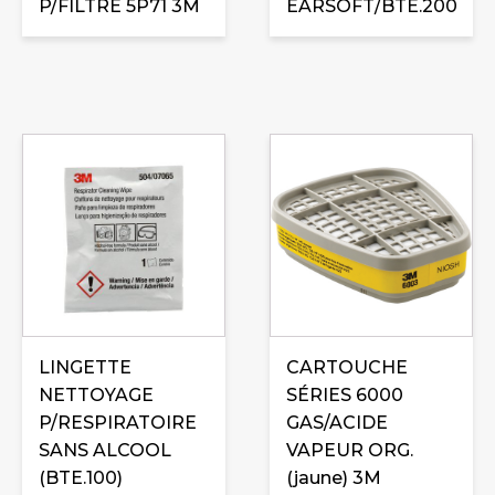
P/FILTRE 5P71 3M
EARSOFT/BTE.200
LINGETTE
CARTOUCHE
NETTOYAGE
SÉRIES 6000
P/RESPIRATOIRE
GAS/ACIDE
SANS ALCOOL
VAPEUR ORG.
(BTE.100)
(jaune) 3M