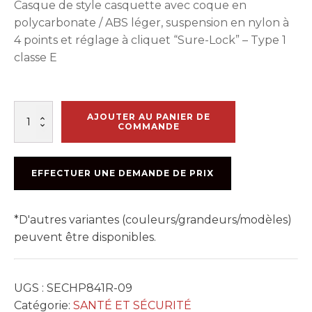
Casque de style casquette avec coque en
polycarbonate / ABS léger, suspension en nylon à
4 points et réglage à cliquet “Sure-Lock” – Type 1
classe E
quantité
AJOUTER AU PANIER DE
de
COMMANDE
CHAPEAU
SOUDEUR
STROMBOLI
EFFECTUER UNE DEMANDE DE PRIX
GRIS
DY
*D'autres variantes (couleurs/grandeurs/modèles)
peuvent être disponibles.
UGS :
SECHP841R-09
Catégorie:
SANTÉ ET SÉCURITÉ