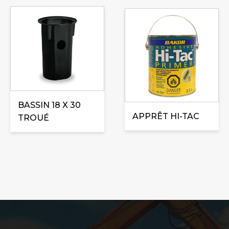
Ce
produit
a
plusieurs
variations.
Les
options
peuvent
BASSIN 18 X 30
être
APPRÊT HI-TAC
TROUÉ
choisies
sur
la
page
du
produit