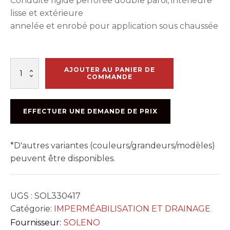
Conduite rigide perforée double paroi, intérieure
lisse et extérieure
annelée et enrobé pour application sous chaussée
quantité
AJOUTER AU PANIER DE
de
COMMANDE
DRAIN
PERFORÉ
ET
EFFECTUER UNE DEMANDE DE PRIX
ENROBÉ
6M
*D'autres variantes (couleurs/grandeurs/modèles)
peuvent être disponibles.
UGS :
SOL330417
Catégorie:
IMPERMÉABILISATION ET DRAINAGE
Fournisseur:
SOLENO