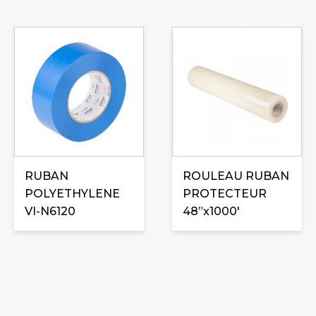
Ce
produit
a
plusieurs
variations.
Les
options
peuvent
être
RUBAN
ROULEAU RUBAN
choisies
POLYETHYLENE
PROTECTEUR
sur
VI-N6120
48”x1000′
la
page
du
produit