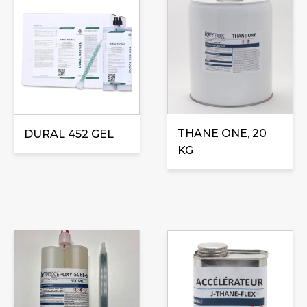
produit
a
plusieurs
variations.
Les
options
peuvent
THANE ONE, 20
être
DURAL 452 GEL
KG
choisies
sur
la
page
du
produit