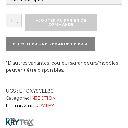
quantité
AJOUTER AU PANIER DE
de
COMMANDE
ÉPOXY-
SCEL
80
EFFECTUER UNE DEMANDE DE PRIX
*D'autres variantes (couleurs/grandeurs/modèles)
peuvent être disponibles.
UGS :
EPOXYSCEL80
Catégorie:
INJECTION
Fournisseur:
KRYTEX