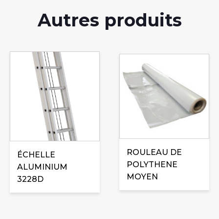
Autres produits
Ce
produit
a
plusieurs
variations.
Les
options
peuvent
ROULEAU DE
ÉCHELLE
être
POLYTHENE
ALUMINIUM
choisies
MOYEN
3228D
sur
la
page
du