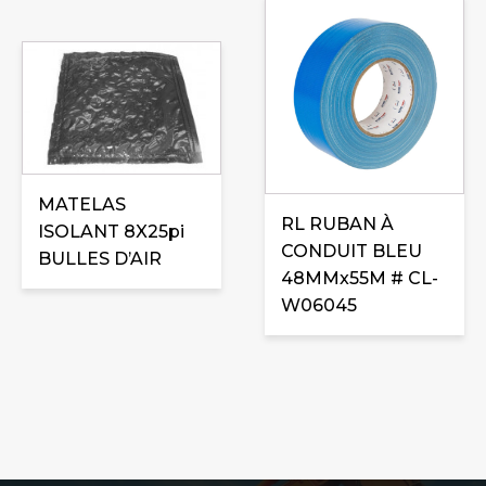
MATELAS
RL RUBAN À
ISOLANT 8X25pi
CONDUIT BLEU
BULLES D’AIR
48MMx55M # CL-
W06045