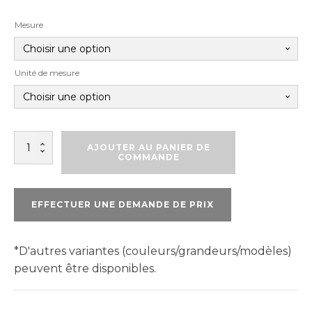
Mesure
Unité de mesure
quantité
AJOUTER AU PANIER DE
de
COMMANDE
FORET
EXTRA
COURT
EFFECTUER UNE DEMANDE DE PRIX
*D'autres variantes (couleurs/grandeurs/modèles)
peuvent être disponibles.