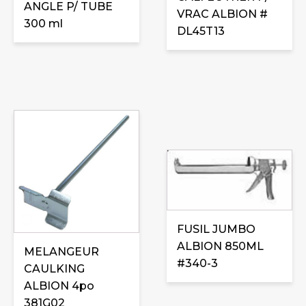
ANGLE P/ TUBE
VRAC ALBION #
300 ml
DL45T13
FUSIL JUMBO
ALBION 850ML
MELANGEUR
#340-3
CAULKING
ALBION 4po
381G02