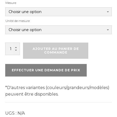
Mesure
Unité de mesure
quantité
AJOUTER AU PANIER DE
de
COMMANDE
MÈCHE
À
BOIS
EFFECTUER UNE DEMANDE DE PRIX
EN
SPIRALE
*D'autres variantes (couleurs/grandeurs/modèles)
peuvent être disponibles.
UGS :
N/A